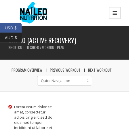
USD $
AUD $
DAY 10 (ACTIVE RECOVERY)
SHORTCUT TO SHRED / WORKOUT PLAN
PROGRAM OVERVIEW
PREVIOUS WORKOUT
NEXT WORKOUT
Lorem ipsum dolor sit
amet, consectetur
adipisicing elit, sed do
eiusmod tempor
incididunt ut labore et