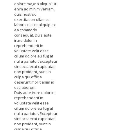
dolore magna aliqua. Ut
enim ad minim veniam,
quis nostrud
exercitation ullamco
laboris nisi ut aliquip ex
ea commodo
consequat. Duis aute
irure dolor in
reprehenderit in
voluptate velit esse
cillum dolore eu fugiat
nulla pariatur. Excepteur
sint occaecat cupidatat
non proident, sunt in
culpa qui officia
deserunt mollit anim id
est laborum.
Duis aute irure dolor in
reprehenderit in
voluptate velit esse
cillum dolore eu fugiat
nulla pariatur. Excepteur
sint occaecat cupidatat
non proident, sunt in
culpa qui officia