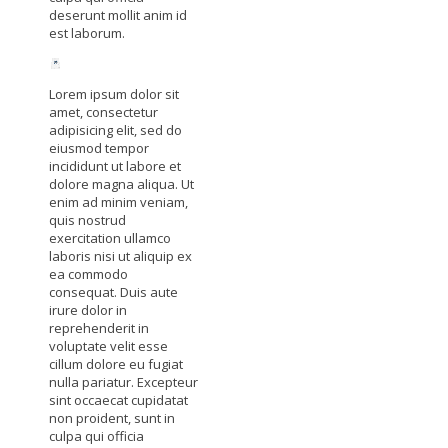
deserunt mollit anim id
est laborum.
Lorem ipsum dolor sit
amet, consectetur
adipisicing elit, sed do
eiusmod tempor
incididunt ut labore et
dolore magna aliqua. Ut
enim ad minim veniam,
quis nostrud
exercitation ullamco
laboris nisi ut aliquip ex
ea commodo
consequat. Duis aute
irure dolor in
reprehenderit in
voluptate velit esse
cillum dolore eu fugiat
nulla pariatur. Excepteur
sint occaecat cupidatat
non proident, sunt in
culpa qui officia